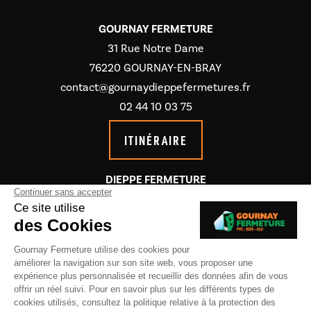
GOURNAY FERMETURE
31 Rue Notre Dame
76220 GOURNAY-EN-BRAY
contact@gournaydieppefermetures.fr
02 44 10 03 75
ITINÉRAIRE
DIEPPE FERMETURE
1395 Avenue de la maison blanche
76550 Saint-Aubin-Sur-Scie
contact@gournaydieppefermetures.fr
02 44 10 03 75
Guide local
Informations complémentaires